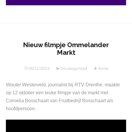
Nieuw filmpje Ommelander
Markt
06/11/2024
Uncategorized
Annie
Wouter Westerveld, journalist bij RTV Drenthe, maakte
op 12 oktober een leuke filmpje van de markt met
Cornelia Bosschaart van Fruitbedrijf Bosschaart als
hoofdpersoon.