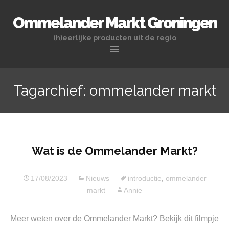
Ommelander Markt Groningen
(h)eerlijke producten uit de regio
Naar
de
Tagarchief: ommelander markt
inhoud
springen
Wat is de Ommelander Markt?
17/08/2023
Nieuws
introductie
,
ommelander
markt
Annie
Meer weten over de Ommelander Markt? Bekijk dit filmpje