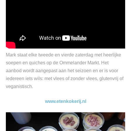
Mark staat elke tweede en vierde zaterdag met heerlijke
soepen en quiches op de Ommelander Markt. Het
aanbod wordt aangepast aan het seizoen en er is voor
iedereen iets wils: met vlees of zonder vlees, glutenvrij of
veganistisch.
www.etenkokerij.nl