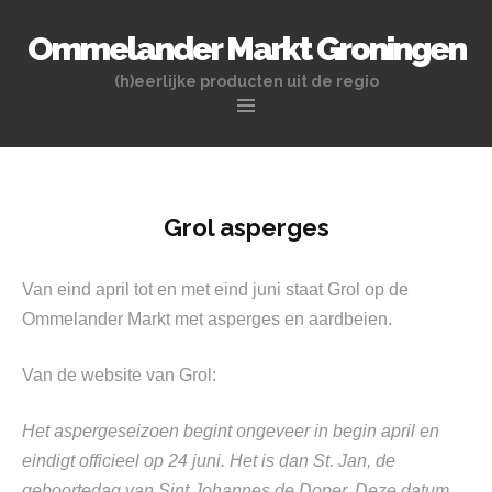
Ommelander Markt Groningen
(h)eerlijke producten uit de regio
Naar
de
inhoud
springen
Grol asperges
Van eind april tot en met eind juni staat Grol op de
Ommelander Markt met asperges en aardbeien.
Van de website van Grol:
Het aspergeseizoen begint ongeveer in begin april en
eindigt officieel op 24 juni. Het is dan St. Jan, de
geboortedag van Sint Johannes de Doper. Deze datum